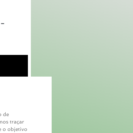
-
o de
mos traçar
e o objetivo