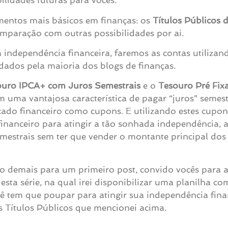
ilidades futuras para vocês.
umentos mais básicos em finanças: os
Títulos Públicos 
mparação com outras possibilidades por ai.
 independência financeira, faremos as contas utilizand
ados pela maioria dos blogs de finanças.
ouro IPCA+ com Juros Semestrais
e o
Tesouro Pré Fi
em uma vantajosa característica de pagar “juros” semes
cado financeiro como cupons. E utilizando estes cupon
inanceiro para atingir a tão sonhada independência, a
estrais sem ter que vender o montante principal dos s
ido demais para um primeiro post, convido vocês par
ta série, na qual irei disponibilizar uma planilha co
ê tem que poupar para atingir sua independência fina
es Títulos Públicos que mencionei acima.