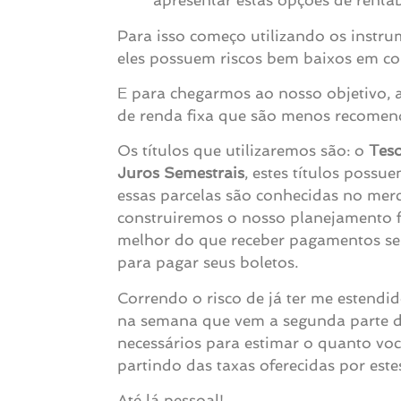
apresentar estas opções de rentab
Para isso começo utilizando os instr
eles possuem riscos bem baixos em co
E para chegarmos ao nosso objetivo, a
de renda fixa que são menos recomend
Os títulos que utilizaremos são: o
Tes
Juros Semestrais
,
estes títulos possu
essas parcelas são conhecidas no mer
construiremos o nosso planejamento f
melhor do que receber pagamentos sem
para pagar seus boletos.
Correndo o risco de já ter me estend
na semana que vem a segunda parte des
necessários para estimar o quanto voc
partindo das taxas oferecidas por est
Até lá pessoal!