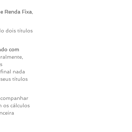
de Renda Fixa
,
o dois títulos
xado com
tralmente,
s
final nada
eus títulos
a acompanhar
m os cálculos
nceira