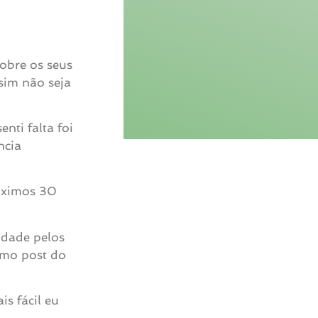
obre os seus
ssim não seja
nti falta foi
ncia
róximos 30
idade pelos
imo post do
is fácil eu