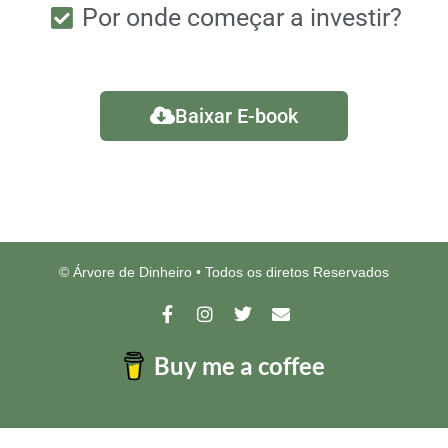
Por onde começar a investir?
Baixar E-book
©
Árvore de Dinheiro • Todos os diretos Reservados
Buy me a coffee
♥
Feito com
por
Line Sineiro